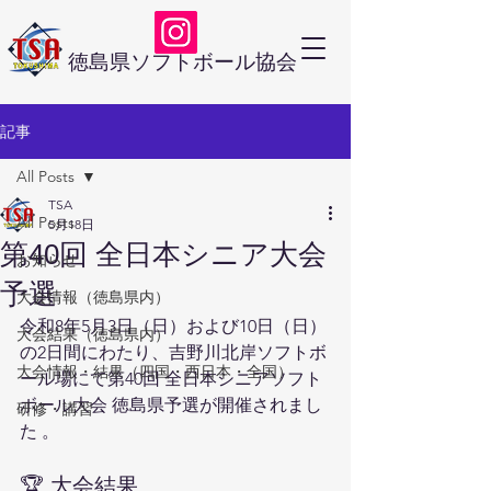
徳島県ソフトボール協会
記事
All Posts
TSA
All Posts
5月18日
第40回 全日本シニア大会
お知らせ
予選
大会情報（徳島県内）
令和8年5月3日（日）および10日（日）
大会結果（徳島県内）
の2日間にわたり、吉野川北岸ソフトボ
大会情報・結果（四国・西日本・全国）
ール場にて第40回 全日本シニアソフト
ボール大会 徳島県予選が開催されまし
研修・講習
た 。  
🏆 大会結果