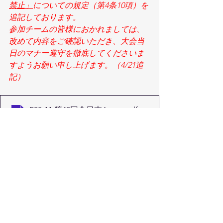
禁止」
についての規定（第4条10項）を
追記しております。
参加チームの皆様におかれましては、
改めて内容をご確認いただき、大会当
日のマナー遵守を徹底してくださいま
すようお願い申し上げます。（4/21追
記）
R08-11 第40回全日本シニア大会(案内)
.pdf
ダウンロード：PDF • 62KB
【修正】R08-11 第40回全日本シニア大会(要項)
.pdf
ダウンロード：PDF • 104KB
2026大会参加申込書_シニア
.xlsx
ダウンロード：XLSX • 58KB