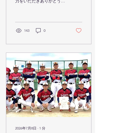
力をいただきありがとうご
内）
ざいます。 令和8年7月18日
（土）～19日（日）に開催
いたします「第66回全日本
実業団女子ソフトボール選
手権大会」に出場されるチ
143
0
ームの皆様へ、お弁当の注
文および会場へのアクセス
についてご案内いたします
。 内容をご確認の上、必要
でしたら期日までにお手続
きおよびご準備をお願いい
たします。 1. お弁当の注
文について 大会期間中のお
弁当の注文を承ります。希
望されるチームは、下記の
注文書（PDF）をダウンロ
ードし、必要事項をご記入
の上、期日までに指定の宛
先へFAXまたはメールにて
お申し込みください。 注文
書ダウンロード： 2. 会場
へのアクセスについて 本大
2026年7月8日
∙
1
分
会の会場は「徳島市民吉野