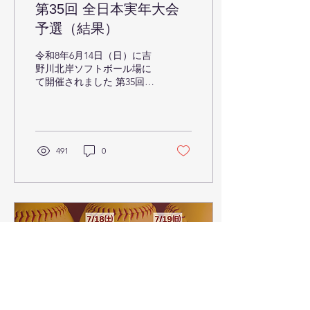
川北岸運動公園ソフトボー
第35回 全日本実年大会
ル場」です 。 会場周辺の
予選（結果）
地図、および公共交通機
関・お車でのアクセス詳細
令和8年6月14日（日）に吉
につきましては、下記の案
野川北岸ソフトボール場に
内図をご確認ください。 会
て開催されました 第35回
場案内図： ↓印刷用PDFは
全日本実年ソフトボール大
コチラ ⚠️ チームの皆様へ
会 徳島県予選 の大会結果
お願いとご注意 会場周辺に
をお知らせいたします 。
は、徒歩圏内にコンビニ等
優勝いたしました「吉野川
の店舗がございません。ま
クラブ」は、9月5日（土）
491
0
た、公共交通機関でのアク
～9月7日（月）に千葉県で
セスが非常に限られており
開催予定の「全日本実年ソ
ます。...
フトボール大会」に徳島県
代表として出場いたします
。 優勝 吉野川クラブ 令
和8年6月14日（日）に吉野
川北岸ソフトボール場にて
開催されます「第35回 全日
本実年ソフトボール大会 徳
島県予選」の組み合わせを
お知らせいたします 。 ⚠️
【重要】熱中症予防に関す