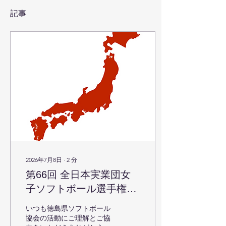
記事
2026年7月8日
∙
2
分
第66回 全日本実業団女
子ソフトボール選手権大
会 お弁当注文書および会
いつも徳島県ソフトボール
場アクセスについて（案
協会の活動にご理解とご協